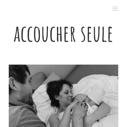
Passer
au
contenu
accoucher seule